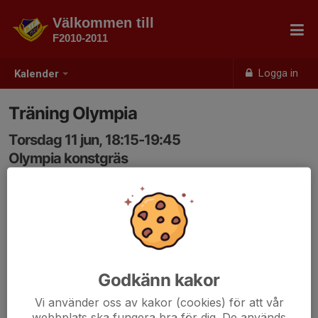
Välkommen till
F2010-2011
Logga in
Kalender
Träning Olympia
Torsdag 11 jun, 18:15-19:45
Olympia konstgräs
Samling: 18:15
Godkänn kakor
Vi använder oss av kakor (cookies) för att vår
webbplats ska fungera bra för dig. De används