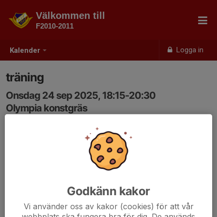
Välkommen till
F2010-2011
Logga in
Kalender
träning
Onsdag 24 sep 2025, 18:15-20:30
Olympia konstgräs
Samling: 18:05
Godkänn kakor
Vi använder oss av kakor (cookies) för att vår
webbplats ska fungera bra för dig. De används