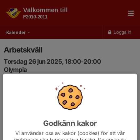
Välkommen till
F2010-2011
Logga in
Kalender
Arbetskväll
Torsdag 26 jun 2025, 18:00-20:00
Olympia
Samling: 18:00
Godkänn kakor
Vi använder oss av kakor (cookies) för att vår
webbplats ska fungera bra för dig. De används