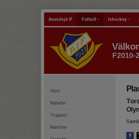
Anundsjö IF
Fotboll
Ishockey
Välkom
F2010-
Pla
Hem
Tors
Nyheter
Oly
Truppen
Saml
Matcher