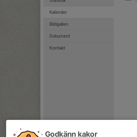
Statistik
Kalender
Bildgalleri
Dokument
Kontakt
Godkänn kakor