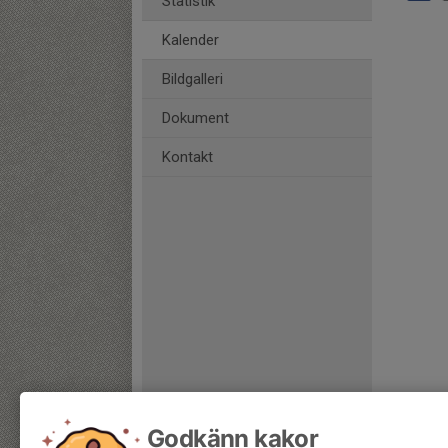
Statistik
Kalender
Bildgalleri
Dokument
Kontakt
Godkänn kakor