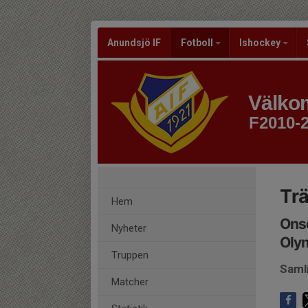
Anundsjö IF
Fotboll
Ishockey
Välkom
F2010-
Trä
Hem
Onsd
Nyheter
Oly
Truppen
Saml
Matcher