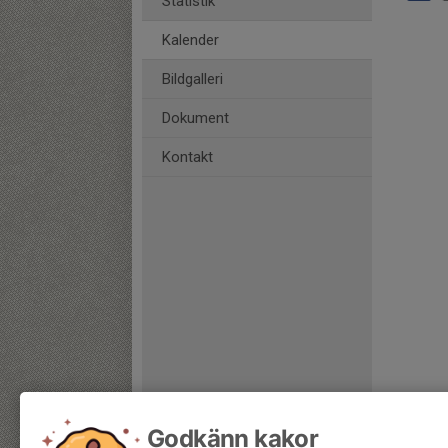
Statistik
Kalender
Bildgalleri
Dokument
Kontakt
Godkänn kakor