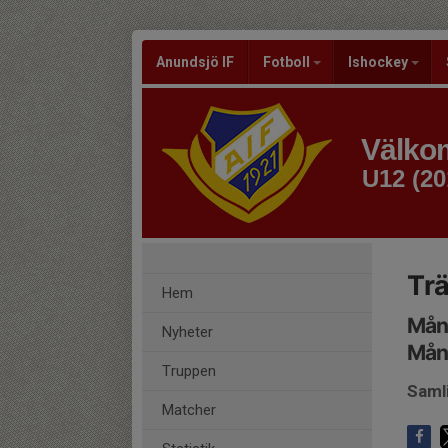
Anundsjö IF
Fotboll
Ishockey
Välkom
U12 (20
Trä
Hem
Mån
Nyheter
Mån
Truppen
Saml
Matcher