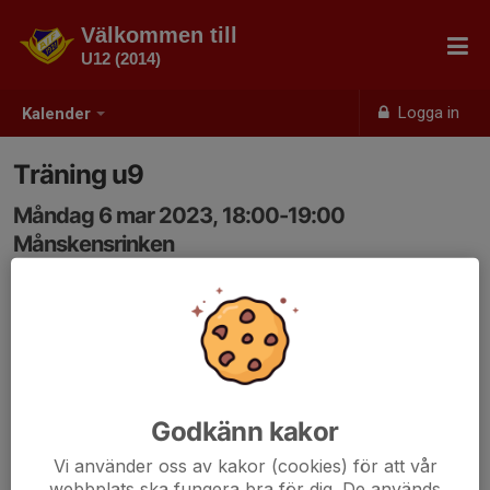
Välkommen till
U12 (2014)
Logga in
Kalender
Träning u9
Måndag 6 mar 2023, 18:00-19:00
Månskensrinken
Samling: 18:00
Godkänn kakor
Vi använder oss av kakor (cookies) för att vår
webbplats ska fungera bra för dig. De används