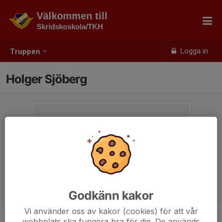
Välkommen till
Skridskoskola/TKH
Logga in
Truppen
Holger Sjöberg
Godkänn kakor
Vi använder oss av kakor (cookies) för att vår
webbplats ska fungera bra för dig. De används
Position
-