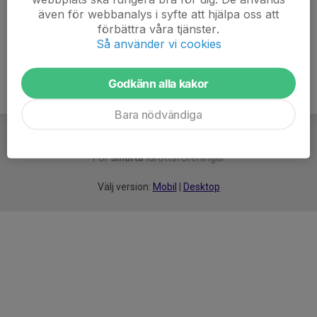
även för webbanalys i syfte att hjälpa oss att
Ålder
7 år
förbättra våra tjänster.
Så använder vi cookies
Godkänn alla kakor
Bara nödvändiga
För
smarta
idrottsföreningar
Välj version:
Mobil
|
Desktop