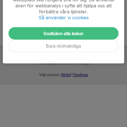
även för webbanalys i syfte att hjälpa oss att
Ålder
6 år
förbättra våra tjänster.
Så använder vi cookies
Godkänn alla kakor
Bara nödvändiga
För
smarta
idrottsföreningar
Välj version:
Mobil
|
Desktop