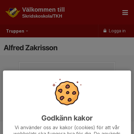
Välkommen till
Skridskoskola/TKH
Logga in
Truppen
Alfred Zakrisson
Godkänn kakor
Vi använder oss av kakor (cookies) för att vår
webbplats ska fungera bra för dig. De används
Position
-