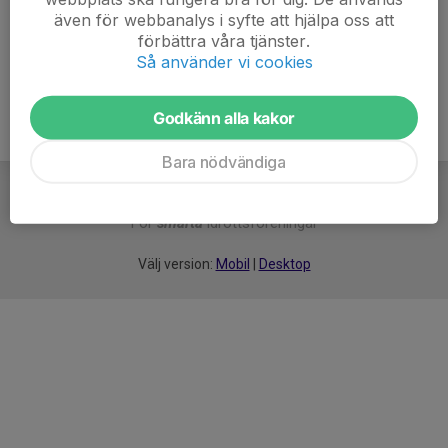
även för webbanalys i syfte att hjälpa oss att
Ålder
6 år
förbättra våra tjänster.
Så använder vi cookies
Godkänn alla kakor
Bara nödvändiga
För
smarta
idrottsföreningar
Välj version:
Mobil
|
Desktop