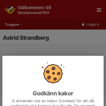
Välkommen till
Skridskoskola/TKH
Logga in
Truppen
Astrid Strandberg
Godkänn kakor
Vi använder oss av kakor (cookies) för att vår
webbplats ska fungera bra för dig. De används
Position
-