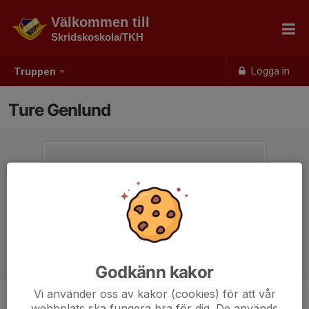
Välkommen till
Skridskoskola/TKH
Logga in
Truppen
Ture Genlund
Godkänn kakor
Vi använder oss av kakor (cookies) för att vår
webbplats ska fungera bra för dig. De används
Position
-