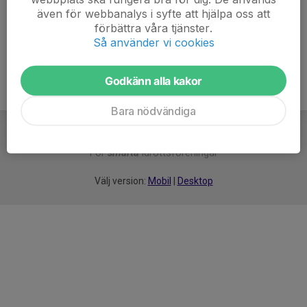
även för webbanalys i syfte att hjälpa oss att
Ålder
5 år
förbättra våra tjänster.
Så använder vi cookies
Godkänn alla kakor
Bara nödvändiga
För
smarta
idrottsföreningar
Välj version:
Mobil
|
Desktop