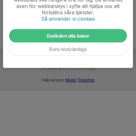
även för webbanalys i syfte att hjälpa oss att
Ålder
8 år
förbättra våra tjänster.
Så använder vi cookies
Godkänn alla kakor
Bara nödvändiga
För
smarta
idrottsföreningar
Välj version:
Mobil
|
Desktop