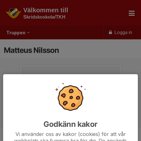
Välkommen till
Skridskoskola/TKH
Logga in
Truppen
Matteus Nilsson
Godkänn kakor
Vi använder oss av kakor (cookies) för att vår
webbplats ska fungera bra för dig. De används
Position
-