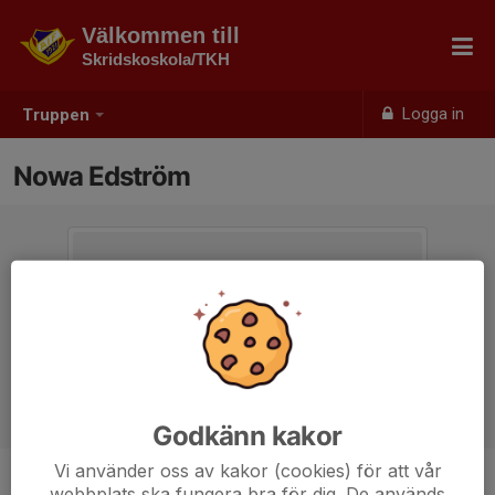
Välkommen till
Skridskoskola/TKH
Logga in
Truppen
Nowa Edström
Godkänn kakor
Vi använder oss av kakor (cookies) för att vår
webbplats ska fungera bra för dig. De används
Position
-