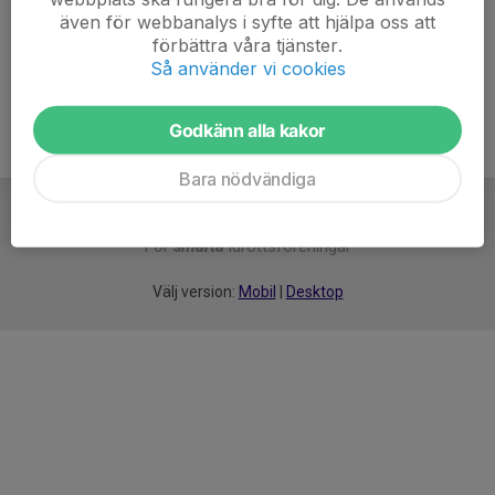
även för webbanalys i syfte att hjälpa oss att
Ålder
6 år
förbättra våra tjänster.
Så använder vi cookies
Godkänn alla kakor
Bara nödvändiga
För
smarta
idrottsföreningar
Välj version:
Mobil
|
Desktop