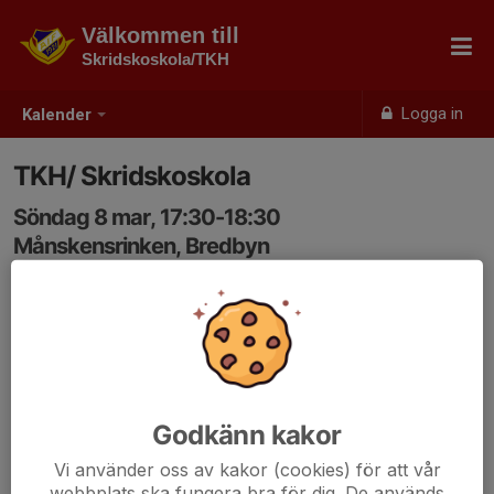
Välkommen till
Skridskoskola/TKH
Logga in
Kalender
TKH/ Skridskoskola
Söndag 8 mar, 17:30-18:30
Månskensrinken, Bredbyn
Samling: 17:30
Godkänn kakor
Vi använder oss av kakor (cookies) för att vår
webbplats ska fungera bra för dig. De används