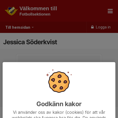
Välkommen till
Fotbollsektionen
Logga in
Till hemsidan
Jessica Söderkvist
Godkänn kakor
Vi använder oss av kakor (cookies) för att vår
webbplats ska fungera bra för dig. De används
Titel
Ordförande Ungdomsfotboll