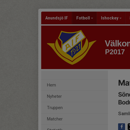
Anundsjö IF
Fotboll
Ishockey
Välkom
P2017
Mat
Hem
Sönd
Nyheter
Bodu
Truppen
Samli
Matcher