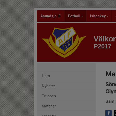
Anundsjö IF
Fotboll
Ishockey
Välkom
P2017
Mat
Hem
Sönd
Nyheter
Oly
Truppen
Samli
Matcher