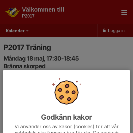
Välkommen till
P2017
Logga in
Kalender
P2017 Träning
Måndag 18 maj, 17:30-18:45
Bränna skorped
Samling: 17:30
Godkänn kakor
Vi använder oss av kakor (cookies) för att vår
webbplats ska fungera bra för dig. De används