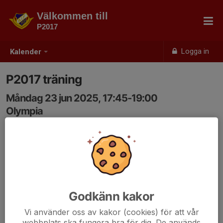
Välkommen till
P2017
Logga in
Kalender
P2017 träning
Måndag 23 jun 2025, 17:45-19:00
Olympia
Samling: 17:45
Godkänn kakor
Vi använder oss av kakor (cookies) för att vår
webbplats ska fungera bra för dig. De används