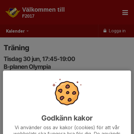
Välkommen till
F2017
Logga in
Kalender
Träning
Tisdag 30 jun, 17:45-19:00
B-planen Olympia
Samling: 17:45
Godkänn kakor
Vi använder oss av kakor (cookies) för att vår
webbplats ska fungera bra för dig. De används