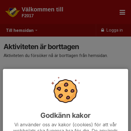
Välkommen till
F2017
Logga in
Till hemsidan
Aktiviteten är borttagen
Aktiviteten du försöker nå är borttagen från hemsidan.
Godkänn kakor
Vi använder oss av kakor (cookies) för att vår
webbplats ska fungera bra för dig. De används