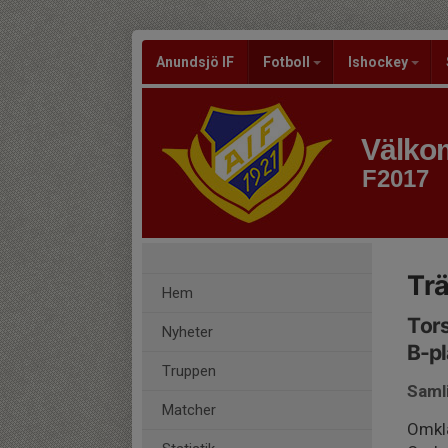
Anundsjö IF
Fotboll
Ishockey
Välkom
F2017
Tr
Hem
Tors
Nyheter
B-p
Truppen
Saml
Matcher
Omkl