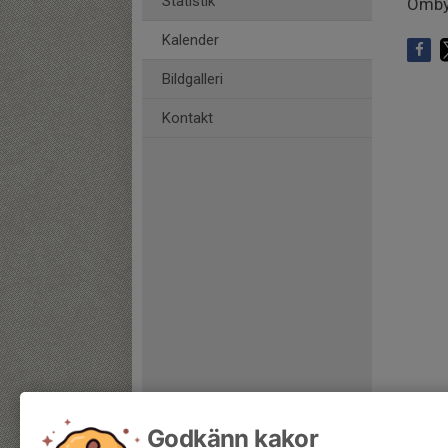
Statistik
Ombyt
Kalender
Bildgalleri
Kontakt
Godkänn kakor