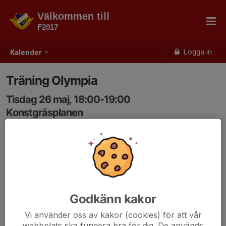
Välkommen till
F2017
Logga in
Kalender
Träning Olympia
Tisdag 26 maj, 18:00-19:00
Konstgräsplanen
Samling: 17:45, Hockeyns omklädningsrum
Öppet från 17.30
Ombytta och klara 17.45
Godkänn kakor
Vi använder oss av kakor (cookies) för att vår
webbplats ska fungera bra för dig. De används