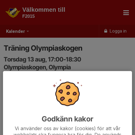
Välkommen till
F2015
Logga in
Kalender
Träning Olympiaskogen
Torsdag 13 aug, 17:00-18:30
Olympiaskogen, Olympia
Samling: 16:45, Olympiaskogen, Olympia
Anmälan är öppen för lagets medlemmar.
Logga in här
Godkänn kakor
Vi använder oss av kakor (cookies) för att vår
webbplats ska fungera bra för dig. De används