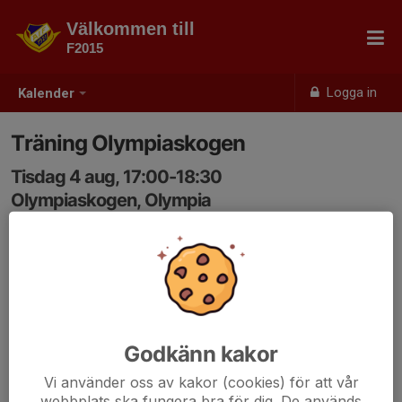
Välkommen till
F2015
Logga in
Kalender
Träning Olympiaskogen
Tisdag 4 aug, 17:00-18:30
Olympiaskogen, Olympia
Samling: 16:45, Olympiaskogen, Olympia
Godkänn kakor
Vi använder oss av kakor (cookies) för att vår
webbplats ska fungera bra för dig. De används