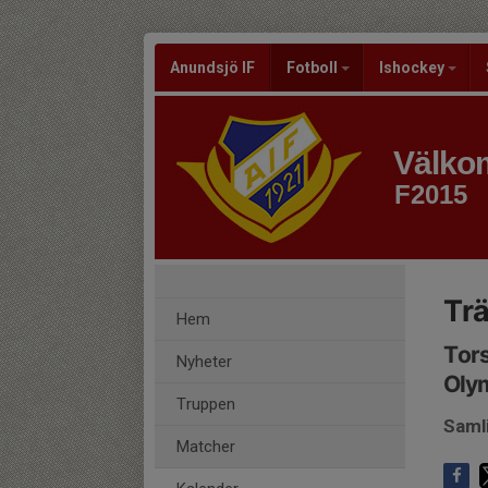
Anundsjö IF
Fotboll
Ishockey
Välkom
F2015
Tr
Hem
Tors
Nyheter
Oly
Truppen
Saml
Matcher