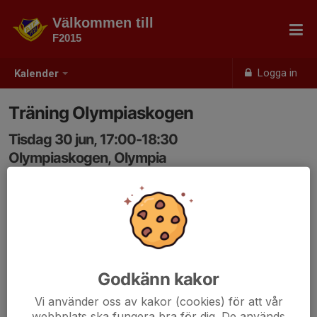
Välkommen till
F2015
Logga in
Kalender
Träning Olympiaskogen
Tisdag 30 jun, 17:00-18:30
Olympiaskogen, Olympia
Samling: 16:45, Olympiaskogen, Olympia
Godkänn kakor
Vi använder oss av kakor (cookies) för att vår
webbplats ska fungera bra för dig. De används