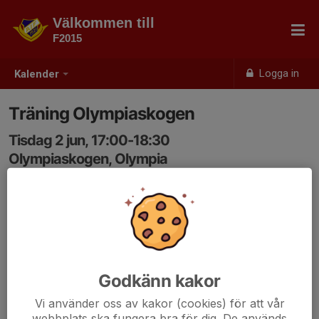
Välkommen till
F2015
Logga in
Kalender
Träning Olympiaskogen
Tisdag 2 jun, 17:00-18:30
Olympiaskogen, Olympia
Samling: 16:45, Olympiaskogen, Olympia
Godkänn kakor
Vi använder oss av kakor (cookies) för att vår
webbplats ska fungera bra för dig. De används