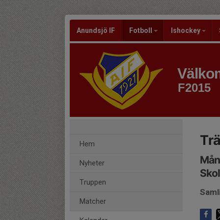
Anundsjö IF
Fotboll
Ishockey
Välkom
F2015
Tr
Hem
Månd
Nyheter
Skol
Truppen
Saml
Matcher