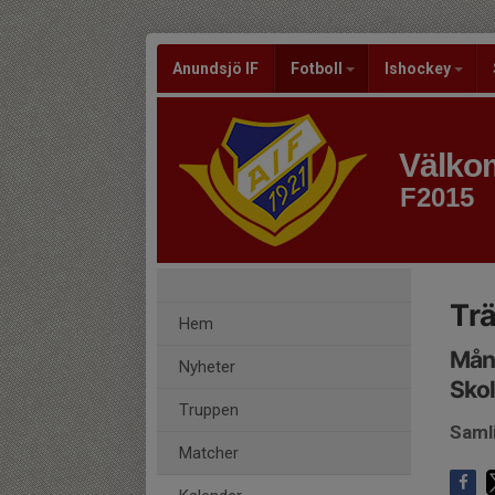
Anundsjö IF
Fotboll
Ishockey
Välkom
F2015
Tr
Hem
Månd
Nyheter
Sko
Truppen
Saml
Matcher