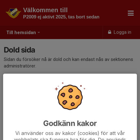
Välkommen till
P2009 ej aktivt 2025, tas bort sedan
Logga in
Till hemsidan
Dold sida
Sidan du försöker nå är dold och kan endast nås av sektionens
administratörer.
Godkänn kakor
Vi använder oss av kakor (cookies) för att vår
webbplats ska fungera bra för dig. De används